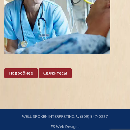
Подробнее
Свяжитесь!
WELL SPOKEN INTERPRETING
.
(509) 947-0327
FS Web Designs