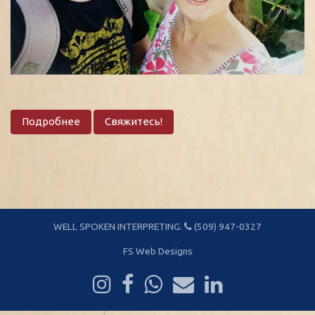
Подробнее
Свяжитесь!
WELL SPOKEN INTERPRETING
.
(509) 947-0327
FS Web Designs